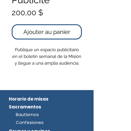
Prix
200,00 $
Ajouter au panier
Publique un espacio publicitario
en el boletin semanal de la Misión
y llegue a una amplia audiencia.
Nuestro boletin semanal es una
excelente plataforma para
promocionar su negocio o servicio.
El precio por un año de publicidad
en nuestro boletin es de 400$.
Horario de misas
Con dimensiones de 6 cm * 3 cm,
Sacramentos
su anuncio tendrá una visibilidad
Bautismos
destacada y efectiva.
Confesiones
Confiamos en que su publicación
le permitira obtener un excelente