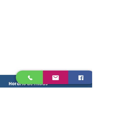
Horario de misas
Sacramentos
Bautismos
Confesiones
Grupos y equipos
Intenciones de misa