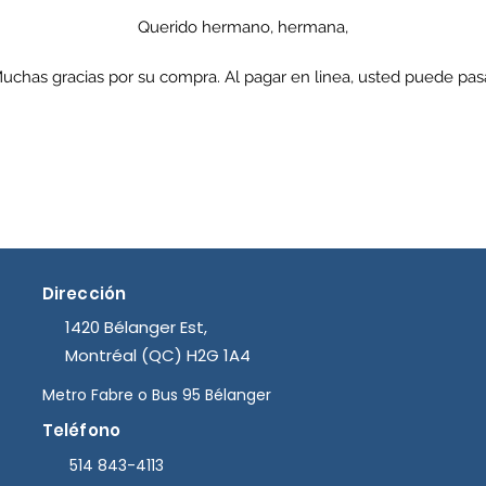
Querido hermano, hermana,
uchas gracias por su compra. Al pagar en linea, usted puede pas
a la libreria a recoger su biblia en la libreria de la Mision los dias
domingo desde las 10h30 hasta las 3 pm.
O en la semana en horas de oficina en la secretaria.
Muchas gracias.
Dirección
1420 Bélanger Est,
Montréal (QC) H2G 1A4
Metro Fabre o
Bus 95 Bélanger
Teléfono
514 843-4113