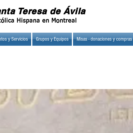
nta Teresa de Ávila
ólica Hispana en Montreal
tos y Servicios
Grupos y Equipos
Misas - donaciones y compras