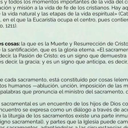
s y todos los momentos importantes de la vida del cr
ión y misión a la vida de fe de los cristianos. Hay aq
a vida natural y las etapas de la vida espiritual» (Ca
en el que la Eucaristía ocupa el centro, pues conti
, 1211).
es cosas:
la que es la Muerte y Resurrección de Cristo
de la santificación, que es la gloria eterna. «El sacra
cir, la Pasión de Cristo; es un signo que demuestra 
s decir, la gracia; y es un signo que anticipa, es deci
de cada sacramento, está constituido por cosas (ele
stos humanos —ablución, unción, imposición de las ma
 palabras que pronuncia el ministro del sacramento, 
 sacramental es un encuentro de los hijos de Dios co
e encuentro se expresa como un diálogo a través de ac
 la liturgia de los sacramentos existe una parte inmu
gno sacramental), y partes que la Iglesia puede camb
os sacramentos, adaptándolas a las circunstancias de