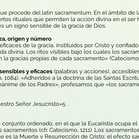
ue procede del latín sacramentum. En el ámbito de 
tos rituales que permiten la acción divina en el se
s un signo sensible de la gracia de Dios.
za, origen y número
caces de la gracia, instituidos por Cristo y confiados 
da divina. Los ritos visibles bajo los cuales los sacr
an la gracias propias de cada sacramento» (Catecismo,
sensibles y eficaces
(palabras y acciones), accesible
1084). «Adheridos a la doctrina de las Santas Escritur
unánime de los Padres», profesamos que «los sacram
uestro Señor Jesucristo»5 .
 conjunto ordenado, en el que la Eucaristía ocupa el
 sacramentos (cfr. Catecismo, 1211). Los sacramentos 
ue es la Muerte y Resurrección de Cristo; el efecto san