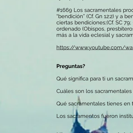
#1669 Los sacramentales proc
“bendición” (Cf. Gn 12:2) y a be
ciertas bendiciones;(Cf. SC 79;
ordenado (Obispos, presbítero
más a la vida eclesial y sacra
https://www.youtube.com/w
Preguntas?
Qué significa para ti un sacra
Cuáles son los sacramentale
Qué sacramentales tienes en t
Los sacramentos fueron instit