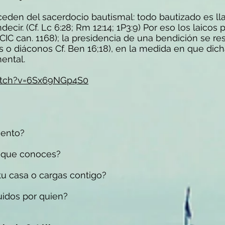
eden del sacerdocio bautismal: todo bautizado es ll
ndecir. (Cf. Lc 6:28; Rm 12:14; 1P3:9) Por eso los laicos
 CIC can. 1168); la presidencia de una bendición se res
s o diáconos Cf. Ben 16;18), en la medida en que dic
mental.
atch?v=6Sx69NGp4S0
mento?
s que conoces?
u casa o cargas contigo?
uidos por quien?