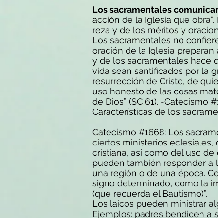
Los sacramentales comunican 
acción de la Iglesia que obra”
reza y de los méritos y oracio
Los sacramentales no confieren
oración de la Iglesia preparan 
y de los sacramentales hace qu
vida sean santificados por la 
resurrección de Cristo, de qu
uso honesto de las cosas mate
de Dios” (SC 61). -Catecismo 
Características de los sacram
Catecismo #1668: Los sacrament
ciertos ministerios eclesiales,
cristiana, así como del uso de
pueden también responder a las
una región o de una época. 
signo determinado, como la im
(que recuerda el Bautismo)”.
Los laicos pueden ministrar al
Ejemplos: padres bendicen a su