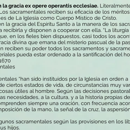
la gracia ex opere operantis ecclesiae.
Literalmente 
. Los sacramentales reciben su eficacia de los mérito
nes de La Iglesia como Cuerpo Místico de Cristo.
 la gracia del Espíritu Santo a la manera de los sac
a recibirla y disponen a cooperar con ella. “La liturg
e, en los fieles bien dispuestos, casi todos los aco
gracia divina que emana del misterio pascual de la pa
ien reciben su poder todos los sacramentos y sacram
riales pueda estar ordenado a la santificación del h
#1670
entales
ales “han sido instituidos por la Iglesia en orden a l
 de ciertos estados de vida, de circunstancias muy var
 cosas útiles al hombre. Según las decisiones pastora
 necesidades, a la cultura, y a la historia propias de
Comprenden siempre una oración, con frecuencia ac
posición de la mano, la señal de la cruz, la aspersi
gunos sacramentales según las provisiones en los libr
s hijos.