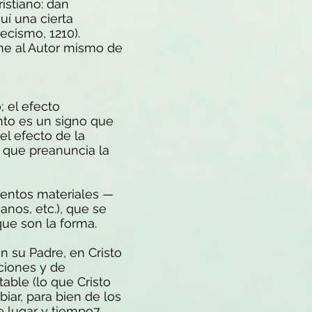
istiano: dan
uí una cierta
tecismo, 1210).
ene al Autor mismo de
; el efecto
mento es un signo que
el efecto de la
r, que preanuncia la
mentos materiales —
nos, etc.), que se
que son la forma.
n su Padre, en Cristo
ciones y de
table (lo que Cristo
iar, para bien de los
 lugar y tiempo7 .