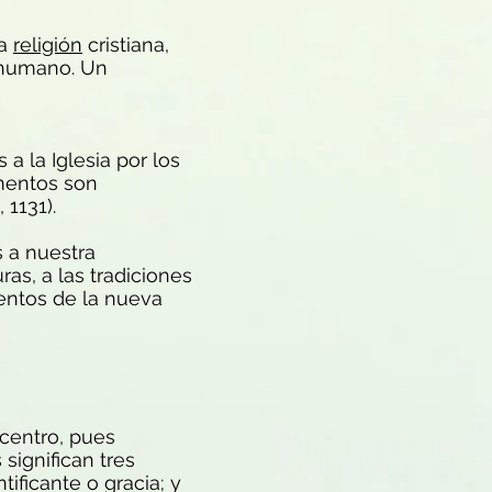
la
religión
cristiana,
r humano. Un
a la Iglesia por los
amentos son
 1131).
s a nuestra
as, a las tradiciones
entos de la nueva
 centro, pues
significan tres
tificante o gracia; y