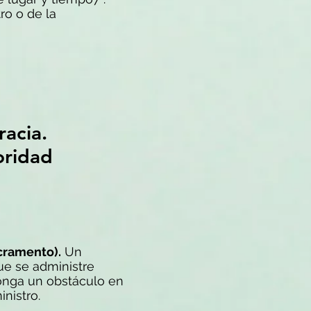
ro o de la
racia.
toridad
cramento).
Un
ue se administre
ponga un obstáculo en
nistro.