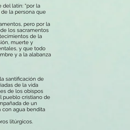
del latín: “por la
s de la persona que
ramentos, pero por la
ia de los sacramentos
ntecimientos de la
sión, muerte y
entales, y que todo
ombre y a la alabanza
a santificación de
iadas de la vida
les de los obispos
l pueblo cristiano de
ompañada de un
ón con agua bendita
os litúrgicos.