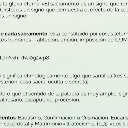
e es la gloria eterna. «El sacramento es un signo que 
e Cristo; es un signo que demuestra el efecto de la pa
 es un signo
 de cada sacramento,
está constituido por cosas (ele
estos humanos —ablución, unción, imposición de ILU
atch?v=hIRNa0g2wp8
significa etimológicamente algo que santifica (res sa
sterion: cosa sacra, oculta o secreta).
claro que el sentido de la palabra es muy amplio: sign
l rosario, escapulario, procesion.
amentos
: Bautismo, Confirmación o Crismación, Eucarist
 sacerdotal y Matrimonio» (Catecismo, 1113). «Los s