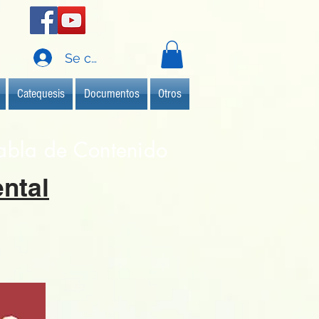
Se connecter
Catequesis
Documentos
Otros
abla de Contenido
ntal