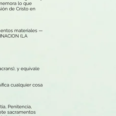
rememora lo que
sión de Cristo en
mentos materiales —
MINACION (LA
crans), y equivale
ifica cualquier cosa
ía, Penitencia,
iete sacramentos