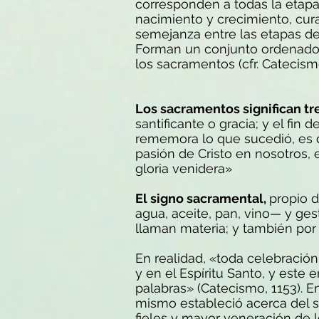
corresponden a todas la etapa
nacimiento y crecimiento, curac
semejanza entre las etapas de l
Forman un conjunto ordenado, 
los sacramentos (cfr. Catecismo
Los sacramentos significan tr
santificante o gracia; y el fin 
rememora lo que sucedió, es de
pasión de Cristo en nosotros, e
gloria venidera»
El signo sacramental,
propio 
agua, aceite, pan, vino— y ge
llaman materia; y también por
En realidad, «toda celebración
y en el Espíritu Santo, y est
palabras» (Catecismo, 1153). En
mismo estableció acerca del si
fieles y mayor veneración de l